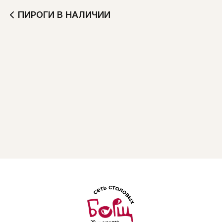
ПИРОГИ В НАЛИЧИИ
Пирог мясной
Пирог рыбный
(горбуша)
500 г
500 г
Будет позже
Будет позже
Пирог капустный
Пирог сладкий
500 г
500 г
Будет позже
Будет позже