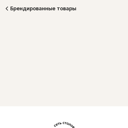
Брендированные товары
Термокружка
Футболка
1 499
999
Фартук поварской
Кепка
1 499
999
Шапка
999